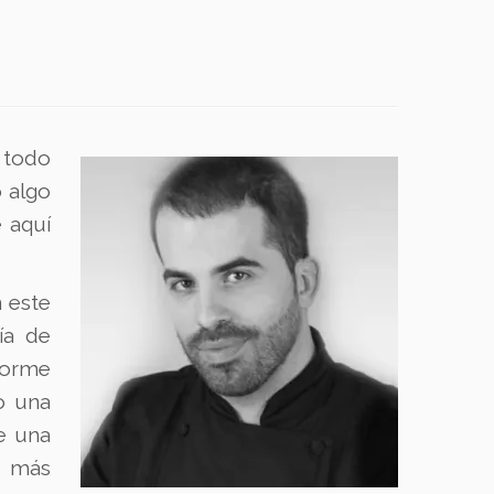
 todo
 algo
 aquí
 este
ía de
enorme
o una
e una
o más