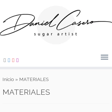
Saltar
al
contenido
Inicio
»
MATERIALES
MATERIALES