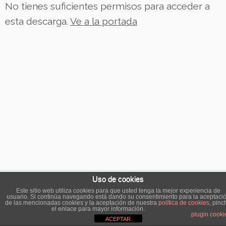
No tienes suficientes permisos para acceder a
esta descarga.
Ve a la portada
Uso de cookies
Este sitio web utiliza cookies para que usted tenga la mejor experiencia de
usuario. Si continúa navegando está dando su consentimiento para la aceptaci
·
© 2026
Las Tartas del Cachorro
·
Funciona con
·
de las mencionadas cookies y la aceptación de nuestra
política de cookies
, pinc
el enlace para mayor información.
Diseñado con el
Tema Customizr
·
plugin cooki
ACEPTAR