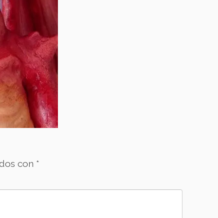
ados con
*