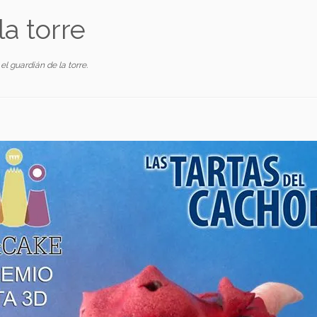
la torre
el guardián de la torre
.