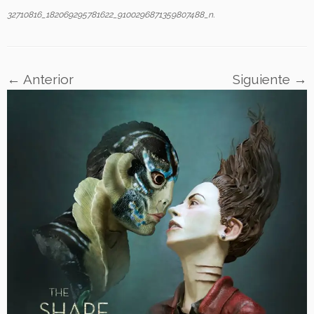
32710816_182069295781622_9100296871359807488_n
.
← Anterior
Siguiente →