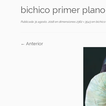
bichico primer plano
Publicada
31 agosto, 2018
en dimensiones
2362 × 3543
en
bichico 
← Anterior