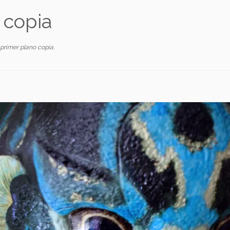
 copia
primer plano copia
.