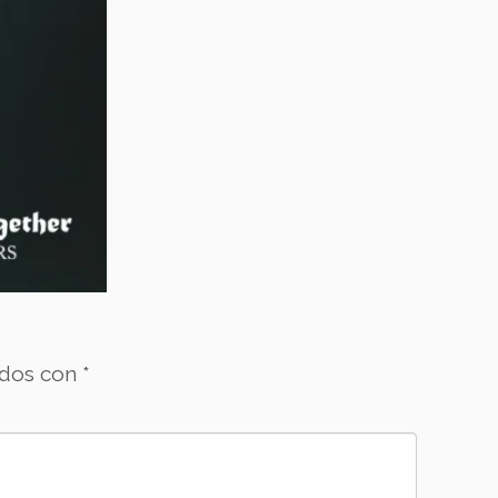
ados con
*