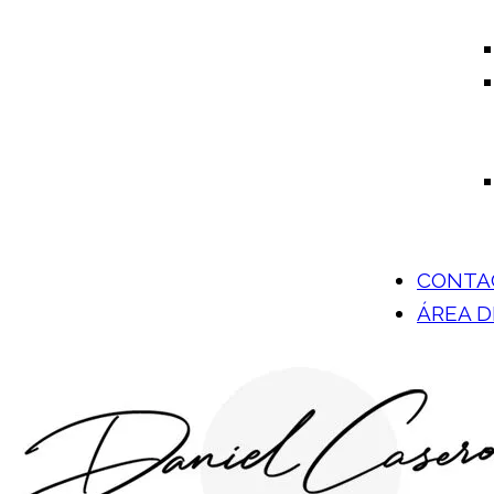
CONTA
ÁREA 