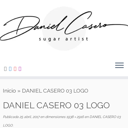
Saltar
al
contenido
Inicio
»
DANIEL CASERO 03 LOGO
DANIEL CASERO 03 LOGO
Publicada
25 abril, 2017
en dimensiones
1938 × 2916
en
DANIEL CASERO 03
LOGO
.