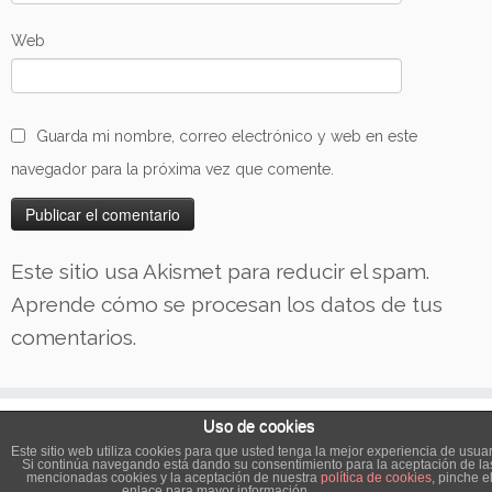
Web
Guarda mi nombre, correo electrónico y web en este
navegador para la próxima vez que comente.
Este sitio usa Akismet para reducir el spam.
Aprende cómo se procesan los datos de tus
comentarios.
Uso de cookies
Este sitio web utiliza cookies para que usted tenga la mejor experiencia de usuar
·
© 2026
Las Tartas del Cachorro
·
Funciona con
·
Si continúa navegando está dando su consentimiento para la aceptación de la
mencionadas cookies y la aceptación de nuestra
política de cookies
, pinche e
Diseñado con el
Tema Customizr
·
enlace para mayor información.