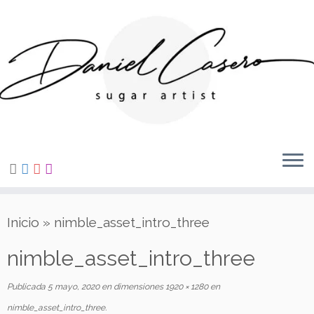
Saltar
al
contenido
Inicio
»
nimble_asset_intro_three
nimble_asset_intro_three
Publicada
5 mayo, 2020
en dimensiones
1920 × 1280
en
nimble_asset_intro_three
.