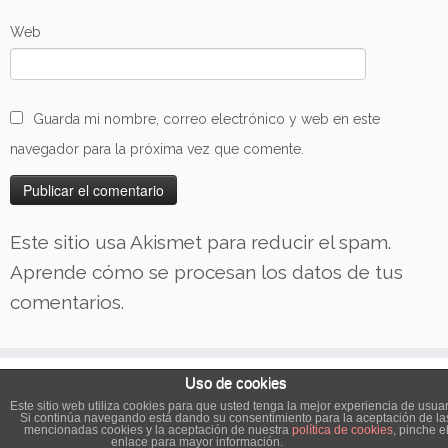
Web
Guarda mi nombre, correo electrónico y web en este
navegador para la próxima vez que comente.
Este sitio usa Akismet para reducir el spam.
Aprende cómo se procesan los datos de tus
comentarios.
Uso de cookies
Este sitio web utiliza cookies para que usted tenga la mejor experiencia de usuar
·
© 2026
Las Tartas del Cachorro
·
Funciona con
·
Si continúa navegando está dando su consentimiento para la aceptación de la
mencionadas cookies y la aceptación de nuestra
política de cookies
, pinche e
Diseñado con el
Tema Customizr
·
enlace para mayor información.