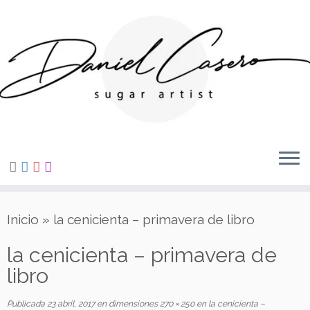
Saltar
al
contenido
Inicio
»
la cenicienta – primavera de libro
la cenicienta – primavera de
libro
Publicada
23 abril, 2017
en dimensiones
270 × 250
en
la cenicienta –