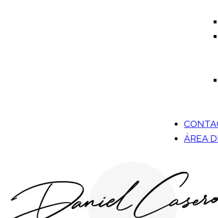
CONTA
ÁREA 