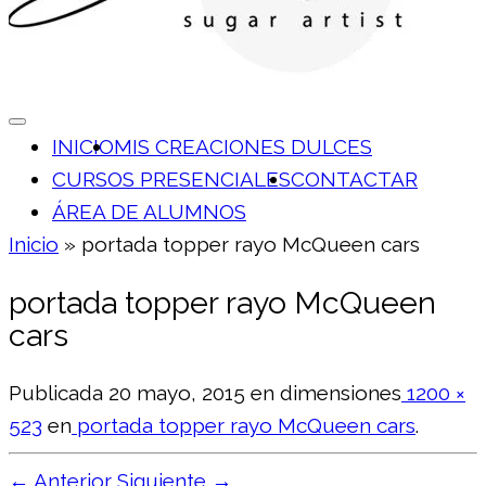
INICIO
MIS CREACIONES DULCES
CURSOS PRESENCIALES
CONTACTAR
ÁREA DE ALUMNOS
Inicio
»
portada topper rayo McQueen cars
portada topper rayo McQueen
cars
Publicada
20 mayo, 2015
en dimensiones
1200 ×
523
en
portada topper rayo McQueen cars
.
← Anterior
Siguiente →