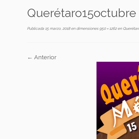
Querétaro15octubre
Publicada
15 marzo, 2018
en dimensiones
950 × 1262
en
Querétar
← Anterior