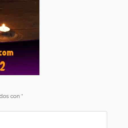
ados con
*