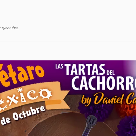
o15octubre
.