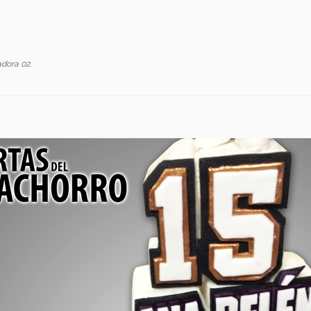
adora 02
.