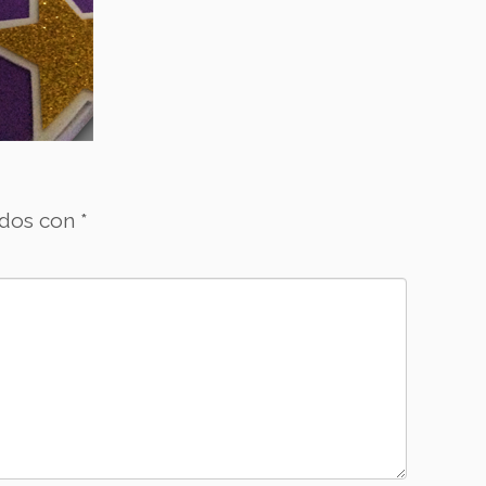
ados con
*