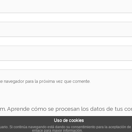
te navegador para la próxima vez que comente.
am.
Aprende cómo se procesan los datos de tus co
Uso de cookies
usuario. Si continúa navegando está dando su consentimiento para la aceptación d
enlace para mayor información.
·
© 2026
Las Tartas del Cachorro
·
Funciona con
·
Diseñado con el
Tema Customizr
·