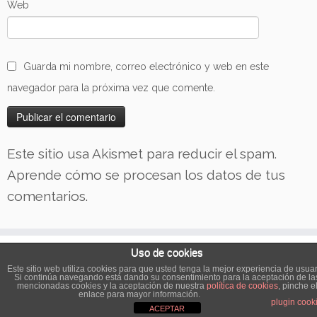
Web
Guarda mi nombre, correo electrónico y web en este
navegador para la próxima vez que comente.
Este sitio usa Akismet para reducir el spam.
Aprende cómo se procesan los datos de tus
comentarios.
Uso de cookies
Este sitio web utiliza cookies para que usted tenga la mejor experiencia de usuar
·
© 2026
Las Tartas del Cachorro
·
Funciona con
·
Si continúa navegando está dando su consentimiento para la aceptación de la
mencionadas cookies y la aceptación de nuestra
política de cookies
, pinche e
Diseñado con el
Tema Customizr
·
enlace para mayor información.
plugin cook
ACEPTAR