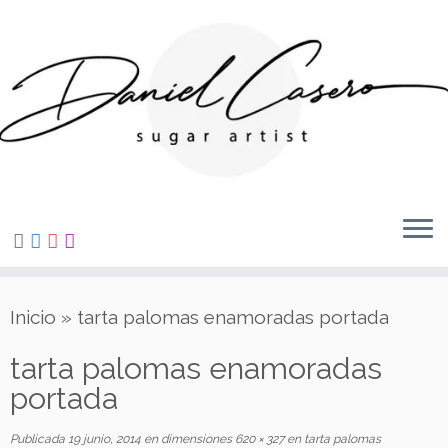
Saltar
al
contenido
Inicio
»
tarta palomas enamoradas portada
tarta palomas enamoradas
portada
Publicada
19 junio, 2014
en dimensiones
620 × 327
en
tarta palomas