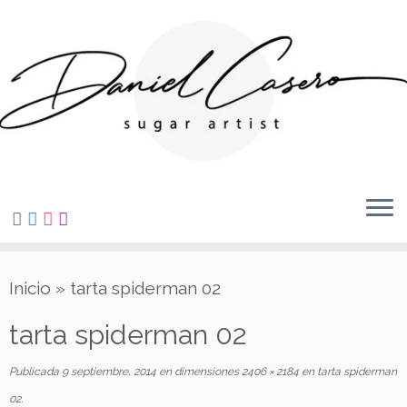
Saltar
al
contenido
Inicio
»
tarta spiderman 02
tarta spiderman 02
Publicada
9 septiembre, 2014
en dimensiones
2406 × 2184
en
tarta spiderman
02
.